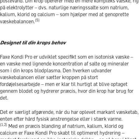
postevand. Din krop opererer med en mere kompleks væske, rig
på elektrolytter – dvs. naturlige næringssalte som natrium,
kalium, klorid og calcium – som hjælper med at genoprette
(5)
væskebalancen.
Designet til din krops behov
Faxe Kondi Pro er udviklet specifikt som en isotonisk væske –
en væske med lignende koncentration af salte og mineraler
som i din krops blodplasma. Den hverken udvander
væskebalancen eller sætter kroppen på stort
fordøjelsesarbejde – men er klar til hurtigt at blive optaget
gennem blodet og hydrerer præcis, hvor din krop har brug for
det.
Det er særligt afgørende, når du har oplevet markant væsketab,
enten efter hård fysisk anstrengelse eller i stærk varme.
(1,2)
Med en præcis blanding af natrium, kalium, klorid og
calcium er Faxe Kondi Pro skabt til optimeret hydrering –