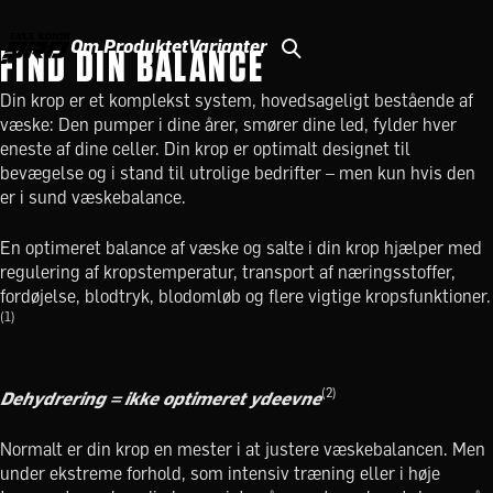
Om Produktet
Varianter
FIND DIN BALANCE
Din krop er et komplekst system, hovedsageligt bestående af
væske: Den pumper i dine årer, smører dine led, fylder hver
eneste af dine celler. Din krop er optimalt designet til
bevægelse og i stand til utrolige bedrifter – men kun hvis den
er i sund væskebalance.
En optimeret balance af væske og salte i din krop hjælper med
regulering af kropstemperatur, transport af næringsstoffer,
fordøjelse, blodtryk, blodomløb og flere vigtige kropsfunktioner.
(1)
(2)
Dehydrering = ikke optimeret ydeevne
Normalt er din krop en mester i at justere væskebalancen. Men
under ekstreme forhold, som intensiv træning eller i høje