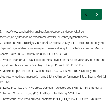
1. https://www.sundhed.dk/sundhedsfaglig/laegehaandbogen/akut-og-
foerstehjaelp/tilstande-og-sygdomme/oevrige-tilstande/hyponatriaemi/
2. Below PR, Mora-Rodríguez R, González-Alonso J, Coyle EF. Fluid and carbohydrate
ingestion independently improve performance during 1 h of intense exercise. Med Sci
Sports Exerc. 1995 Feb;27(2):200-10. PMID: 7723643.
3. Wilk B., Bar-Or O. 1996. Effect of drink flavour and NaCl on voluntary drinking and
hydration in boys exercising in heat. J. Appl. Physiol. 80: 1112-1117.
4. Jeukendrup A., Brouns F., Wagenmakers A.J., Saris W.H. 1997. Carbohydrate-
electrolyte feedings improve 1 h time trial cycling performance. Int. J. Sports Med. 18:
125-129.
5. Lopez MJ, Hall CA. Physiology, Osmosis. [Updated 2023 Mar 13]. In: StatPearls
[Internet]. Treasure Island (FL): StatPearls Publishing; 2023 Jan-
6. https://eur-lex.europa.eu/legal-content/DA/TXT/PDF/?uri=CELEX:32012R0432