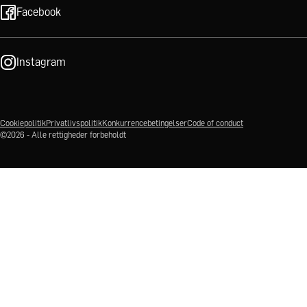
Facebook
Instagram
Cookiepolitik
Privatlivspolitik
Konkurrencebetingelser
Code of conduct
©2026 - Alle rettigheder forbeholdt